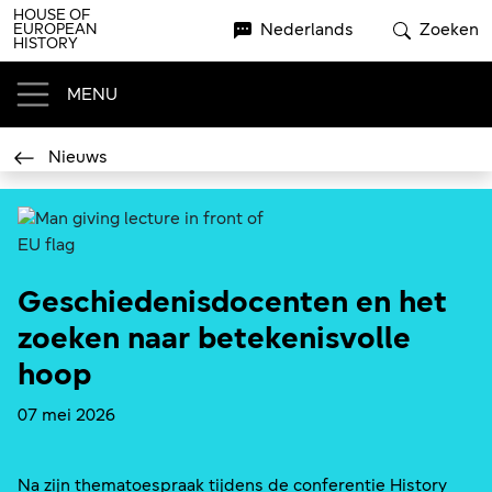
Skip to main content
HOUSE OF
EUROPEAN
Nederlands
Zoeken
HISTORY
MENU
Nieuws
Geschiedenisdocenten en het
zoeken naar betekenisvolle
hoop
07 mei 2026
Na zijn thematoespraak tijdens de conferentie History